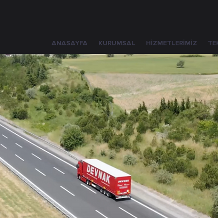
ANASAYFA
KURUMSAL
HİZMETLERİMİZ
TE