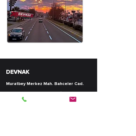
DEVNAK
Muratbey Merkez Mah. Bahceler Cad.
Nr.:3 p.k:34540 CATALCA/İSTANBUL
Telefon: +90 212 778 18 10
Fax: +90 212 778 18 16
E-Mail: info@devnak.com
Rechtliche Hinweise
|
Datenprivatsphäre